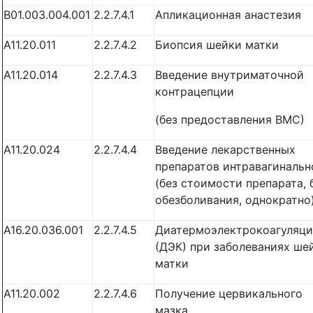
B01.003.004.001
2.2.7.4.1
Апликационная анастезия
A11.20.011
2.2.7.4.2
Биопсия шейки матки
A11.20.014
2.2.7.4.3
Введение внутриматочной
контрацепции
(без предоставления ВМС)
A11.20.024
2.2.7.4.4
Введение лекарственных
препаратов интравагинальн
(без стоимости препарата, 
обезболивания, однократно
А16.20.036.001
2.2.7.4.5
Диатермоэлектрокоагуляци
(ДЭК) при заболеваниях ше
матки
A11.20.002
2.2.7.4.6
Получение цервикального
мазка