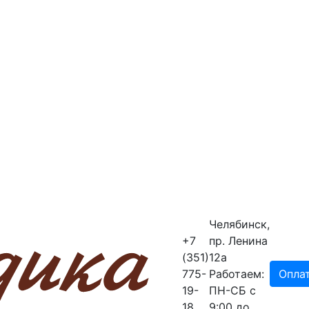
Челябинск,
+7
пр. Ленина
(351)
12a
775-
Работаем:
Опла
19-
ПН-СБ с
18
9:00 до