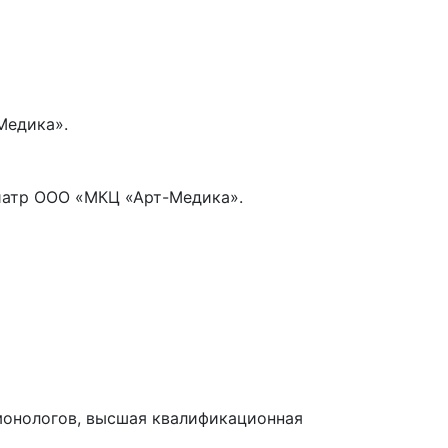
Медика».
иатр ООО «МКЦ «Арт-Медика».
монологов, высшая квалификационная