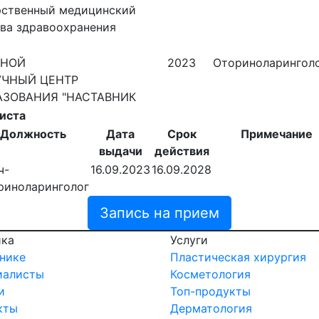
рственный медицинский
ва здравоохранения
ННОЙ
2023
Оториноларингол
УЧНЫЙ ЦЕНТР
ЗОВАНИЯ "НАСТАВНИК
иста
Должность
Дата
Срок
Примечание
выдачи
действия
ч-
16.09.2023
16.09.2028
риноларинголог
Запись на прием
ика
Услуги
нике
Пластическая хирургия
иалисты
Косметология
и
Топ-продукты
кты
Дерматология