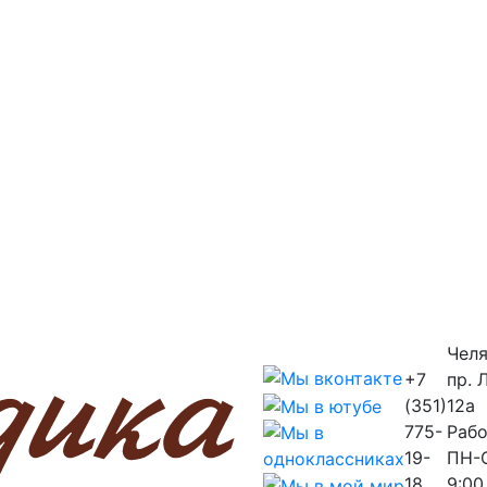
Челя
+7
пр. 
(351)
12a
775-
Рабо
19-
ПН-
18
9:00