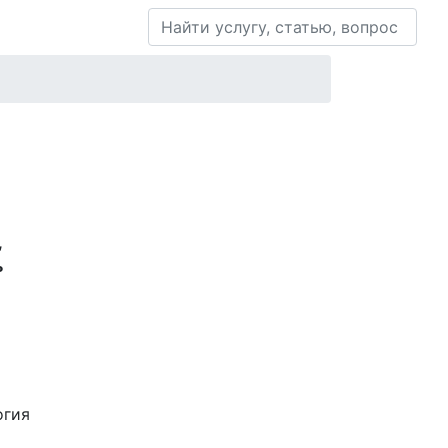
Контакты
,
ь
огия