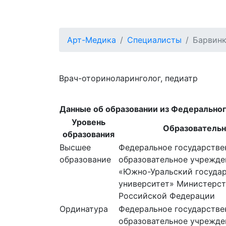
О клинике
Специалисты
Услуги
П
Арт-Медика
Специалисты
Барвинк
Врач-оториноларинголог, педиатр
Данные об образовании из Федерально
Уровень
Образовательн
образования
Высшее
Федеральное государств
образование
образовательное учрежде
«Южно-Уральский госуда
университет» Министерст
Российской Федерации
Ординатура
Федеральное государств
образовательное учрежде