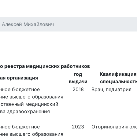
роекты
Акции
Новости
Цены
 Алексей Михайлович
го реестра медицинских работников
год
Квалификация
ая организация
выдачи
специальност
енное бюджетное
2018
Врач, педиатрия
ние высшего образования
рственный медицинский
ва здравоохранения
енное бюджетное
2023
Оториноларингол
ние высшего образования