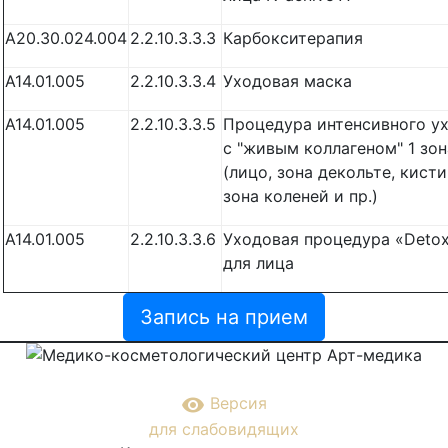
А20.30.024.004
2.2.10.3.3.3
Карбокситерапия
A14.01.005
2.2.10.3.3.4
Уходовая маска
A14.01.005
2.2.10.3.3.5
Процедура интенсивного у
с "живым коллагеном" 1 зон
(лицо, зона декольте, кисти
зона коленей и пр.)
A14.01.005
2.2.10.3.3.6
Уходовая процедура «Deto
для лица
Запись на прием
remove_red_eye
Версия
для слабовидящих