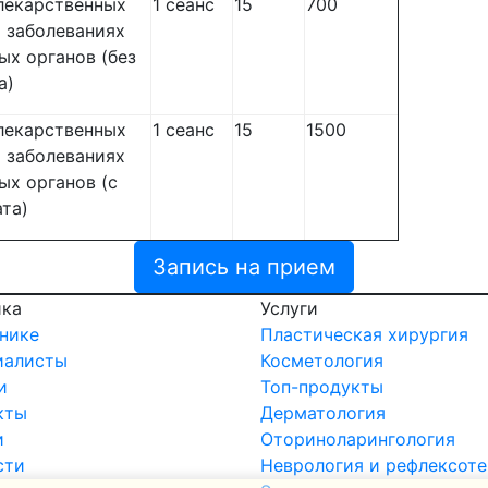
лекарственных
1 сеанс
15
700
 заболеваниях
ых органов (без
а)
лекарственных
1 сеанс
15
1500
 заболеваниях
ых органов (с
та)
Запись на прием
ика
Услуги
нике
Пластическая хирургия
иалисты
Косметология
и
Топ-продукты
кты
Дерматология
и
Оториноларингология
сти
Неврология и рефлексот