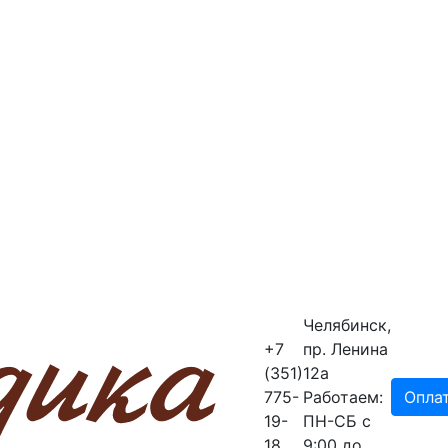
Челябинск,
+7
пр. Ленина
(351)
12a
775-
Работаем:
Опла
19-
ПН-СБ с
18
9:00 до