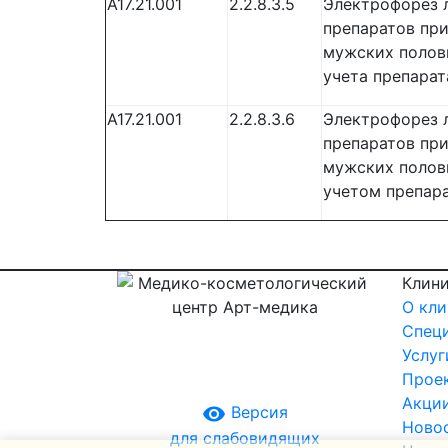
A17.21.001
2.2.8.3.5
Электрофорез 
препаратов при
мужских полов
учета препарат
A17.21.001
2.2.8.3.6
Электрофорез 
препаратов при
мужских полов
учетом препара
Клин
О кли
Спец
Услуг
Прое
Акци
remove_red_eye
Версия
Ново
для слабовидящих