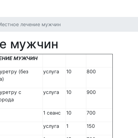
роекты
Акции
Новости
Цены
Местное лечение мужчин
е мужчин
ЕНИЕ МУЖЧИН
уретру (без
услуга
10
800
а)
уретру с
услуга
10
900
орода
1 сеанс
10
700
услуга
1
150