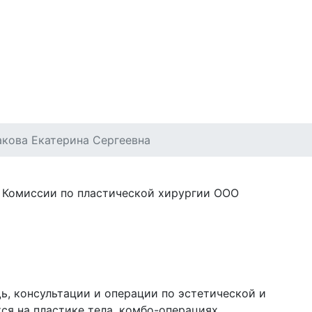
екты
Акции
Новости
Цены
кова Екатерина Сергеевна
т Комиссии по пластической хирургии ООО
, консультации и операции по эстетической и
ся на пластике тела, комбо-операциях,