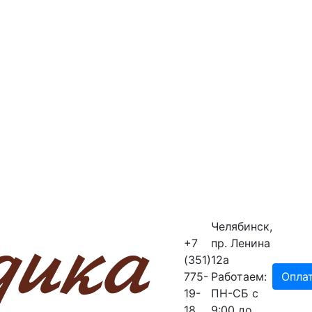
Челябинск,
+7
пр. Ленина
(351)
12a
775-
Работаем:
Опла
19-
ПН-СБ с
18
9:00 до