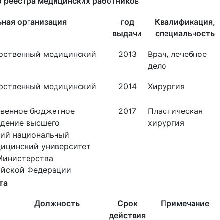
о реестра медицинских работников
ная организация
год
Квалификация,
выдачи
специальность
арственный медицинский
2013
Врач, лечебное
дело
арственный медицинский
2014
Хирургия
твенное бюджетное
2017
Пластическая
ждение высшего
хирургия
кий национальный
дицинский университет
Министерства
ийской Федерации
та
Должность
Срок
Примечание
действия