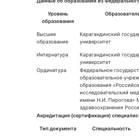
Данные об образовании из Федеральног
Уровень
Образователь
образования
Высшее
Карагандинский госуд
образование
университет
Интернатура
Карагандинский госуд
университет
Ординатура
Федеральное государс
образовательное учре
образования «Российс
исследовательский ме
имени Н.И. Пирогова» 
здравоохранения Росс
Акредитация (сертификация) специалис
Тип документа
Специальность