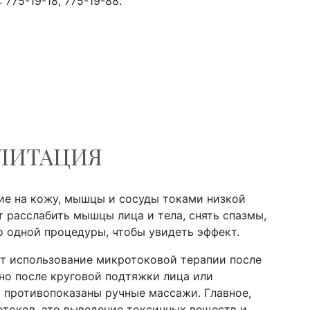
 775-19-18, 775-19-88.
ЛИТАЦИЯ
ие на кожу, мышцы и сосуды токами низкой
т расслабить мышцы лица и тела, снять спазмы,
 одной процедуры, чтобы увидеть эффект.
т использование микротоковой терапии после
но после круговой подтяжки лица или
х противопоказаны ручные массажи. Главное,
токов, это выведение токсичных веществ и