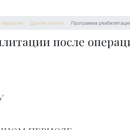
екты
Акции
Новости
Цены
 хирургия
Другие услуги
Программа реабилитаци
илитации после операц
У