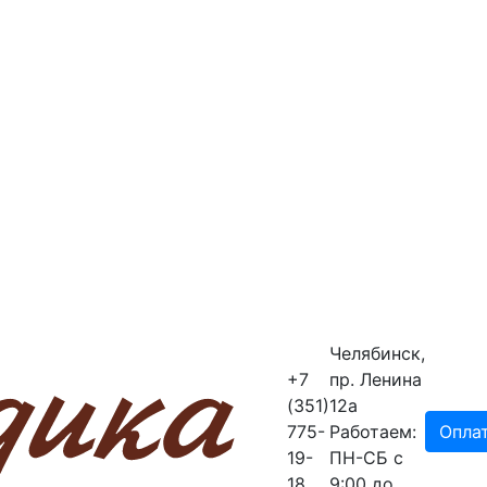
Челябинск,
+7
пр. Ленина
(351)
12a
775-
Работаем:
Опла
19-
ПН-СБ с
18
9:00 до